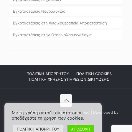
Εγκαταστάσεις Νευρολογίας
Εγκαταστάσεις στη Φυσικοθεραπεία Αποκατάσταση
Εγκαταστάσεις στην Ωτορινολαρυγγολογία
ΠΟΛΙΤΙΚΗ ΑΠΟΡΡΗΤΟΥ
ΠΟΛΙΤΙΚΗ COOKIES
ΠΟΛΙΤΙΚΗ ΧΡΗΣΗΣ ΥΠΗΡΕΣΙΩΝ ΔΙΚΤΥΩΣΗΣ
2026 DAMPLAID Α.Ε. All Rights Reserved | Developed by
Με τη χρήση αυτού του ιστότοπου
αποδέχεστε τη χρήση των cookies.
WP Experts
ΠΟΛΙΤΙΚΗ ΑΠΟΡΡΗΤΟΥ
ΑΠΟΔΟΧΗ