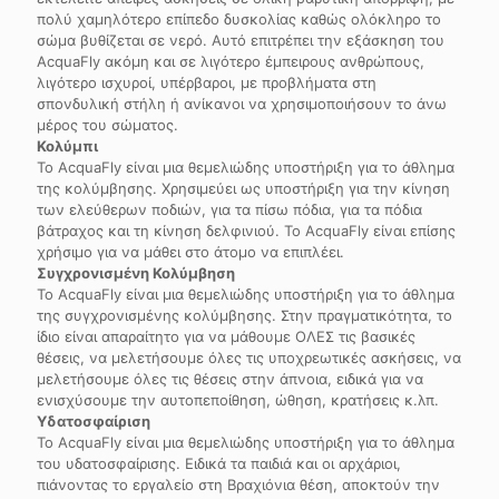
πολύ χαμηλότερο επίπεδο δυσκολίας καθώς ολόκληρο το
σώμα βυθίζεται σε νερό. Αυτό επιτρέπει την εξάσκηση του
AcquaFly ακόμη και σε λιγότερο έμπειρους ανθρώπους,
λιγότερο ισχυροί, υπέρβαροι, με προβλήματα στη
σπονδυλική στήλη ή ανίκανοι να χρησιμοποιήσουν το άνω
μέρος του σώματος.
Κολύμπι
Το AcquaFly είναι μια θεμελιώδης υποστήριξη για το άθλημα
της κολύμβησης. Χρησιμεύει ως υποστήριξη για την κίνηση
των ελεύθερων ποδιών, για τα πίσω πόδια, για τα πόδια
βάτραχος και τη κίνηση δελφινιού. Το AcquaFly είναι επίσης
χρήσιμο για να μάθει στο άτομο να επιπλέει.
Συγχρονισμένη Κολύμβηση
Το AcquaFly είναι μια θεμελιώδης υποστήριξη για το άθλημα
της συγχρονισμένης κολύμβησης. Στην πραγματικότητα, το
ίδιο είναι απαραίτητο για να μάθουμε ΟΛΕΣ τις βασικές
θέσεις, να μελετήσουμε όλες τις υποχρεωτικές ασκήσεις, να
μελετήσουμε όλες τις θέσεις στην άπνοια, ειδικά για να
ενισχύσουμε την αυτοπεποίθηση, ώθηση, κρατήσεις κ.λπ.
Υδατοσφαίριση
Το AcquaFly είναι μια θεμελιώδης υποστήριξη για το άθλημα
του υδατοσφαίρισης. Ειδικά τα παιδιά και οι αρχάριοι,
πιάνοντας το εργαλείο στη Βραχιόνια θέση, αποκτούν την