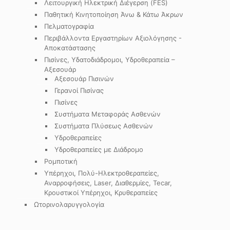
Λειτουργική Ηλεκτρική Διέγερση (FES)
Παθητική Κινητοποίηση Άνω & Κάτω Άκρων
Πελματογραφία
Περιβάλλοντα Εργαστηρίων Αξιολόγησης -
Αποκατάστασης
Πισίνες, Υδατοδιάδρομοι, Υδροθεραπεία –
Αξεσουάρ
Αξεσουάρ Πισινών
Γερανοί Πισίνας
Πισίνες
Συστήματα Μεταφοράς Ασθενών
Συστήματα Πλύσεως Ασθενών
Υδροθεραπείες
Υδροθεραπείες με Διάδρομο
Ρομποτική
Υπέρηχοι, Πολύ-Ηλεκτροθεραπείες,
Αναρροφήσεις, Laser, Διαθερμίες, Tecar,
Κρουστικοί Υπέρηχοι, Κρυθεραπείες
Ωτορινολαρυγγολογία