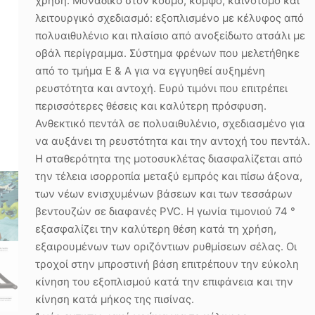
χρήση. Μοναδικό στον κόσμο, κομψό, καινοτόμο και
λειτουργικό σχεδιασμό: εξοπλισμένο με κέλυφος από
πολυαιθυλένιο και πλαίσιο από ανοξείδωτο ατσάλι με
οβάλ περίγραμμα. Σύστημα φρένων που μελετήθηκε
από το τμήμα Ε & Α για να εγγυηθεί αυξημένη
ρευστότητα και αντοχή. Ευρύ τιμόνι που επιτρέπει
περισσότερες θέσεις και καλύτερη πρόσφυση.
Ανθεκτικό πεντάλ σε πολυαιθυλένιο, σχεδιασμένο για
να αυξάνει τη ρευστότητα και την αντοχή του πεντάλ.
Η σταθερότητα της μοτοσυκλέτας διασφαλίζεται από
την τέλεια ισορροπία μεταξύ εμπρός και πίσω άξονα,
των νέων ενισχυμένων βάσεων και των τεσσάρων
βεντουζών σε διαφανές PVC. Η γωνία τιμονιού 74 °
εξασφαλίζει την καλύτερη θέση κατά τη χρήση,
εξαιρουμένων των οριζόντιων ρυθμίσεων σέλας. Οι
τροχοί στην μπροστινή βάση επιτρέπουν την εύκολη
κίνηση του εξοπλισμού κατά την επιφάνεια και την
κίνηση κατά μήκος της πισίνας.