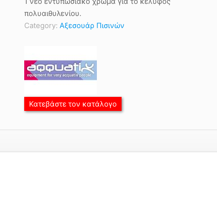
1 νέο εντυπωσιακό χρώμα για το κέλυφος
πολυαιθυλενίου.
Category:
Αξεσουάρ Πισινών
Κατεβάστε τον κατάλογο