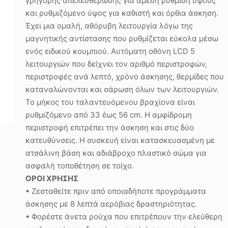
γρήγορης απελευθέρωσης για άμεση ρύθμιση ύψους
και ρυθμιζόμενο ύψος για καθιστή και όρθια άσκηση.
Έχει μια ομαλή, αθόρυβη λειτουργία λόγω της
μαγνητικής αντίστασης που ρυθμίζεται εύκολα μέσω
ενός ειδικού κουμπιού. Αυτόματη οθόνη LCD 5
λειτουργιών που δείχνει τον αριθμό περιστροφών,
περιστροφές ανά λεπτό, χρόνο άσκησης, θερμίδες που
καταναλώνονται και σάρωση όλων των λειτουργιών.
Το μήκος του ταλαντευόμενου βραχίονα είναι
ρυθμιζόμενο από 33 έως 56 cm. Η αμφίδρομη
περιστροφή επιτρέπει την άσκηση και στις δύο
κατευθύνσεις. Η συσκευή είναι κατασκευασμένη με
ατσάλινη βάση και αδιάβροχο πλαστικό σώμα για
ασφαλή τοποθέτηση σε τοίχο.
ΟΡΟΙ ΧΡΗΣΗΣ
• Ζεσταθείτε πριν από οποιαδήποτε προγράμματα
άσκησης με 8 λεπτά αερόβιας δραστηριότητας.
• Φορέστε άνετα ρούχα που επιτρέπουν την ελεύθερη