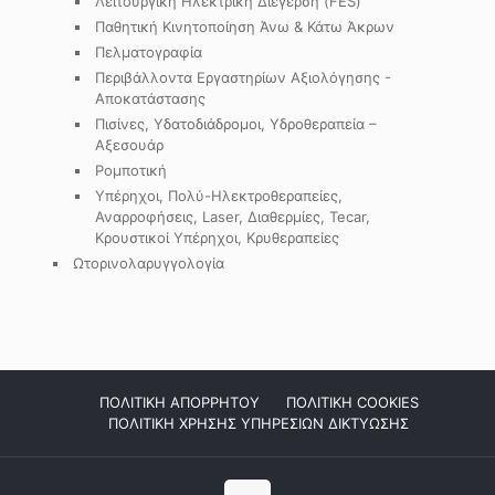
Λειτουργική Ηλεκτρική Διέγερση (FES)
Παθητική Κινητοποίηση Άνω & Κάτω Άκρων
Πελματογραφία
Περιβάλλοντα Εργαστηρίων Αξιολόγησης -
Αποκατάστασης
Πισίνες, Υδατοδιάδρομοι, Υδροθεραπεία –
Αξεσουάρ
Ρομποτική
Υπέρηχοι, Πολύ-Ηλεκτροθεραπείες,
Αναρροφήσεις, Laser, Διαθερμίες, Tecar,
Κρουστικοί Υπέρηχοι, Κρυθεραπείες
Ωτορινολαρυγγολογία
ΠΟΛΙΤΙΚΗ ΑΠΟΡΡΗΤΟΥ
ΠΟΛΙΤΙΚΗ COOKIES
ΠΟΛΙΤΙΚΗ ΧΡΗΣΗΣ ΥΠΗΡΕΣΙΩΝ ΔΙΚΤΥΩΣΗΣ