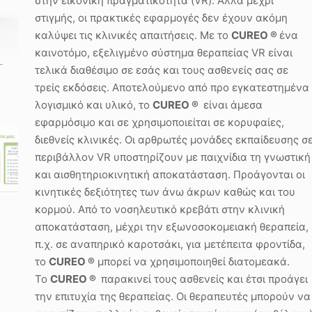
στην εικονική πραγματικότητα (VR). Αλλά μέχρι
στιγμής, οι πρακτικές εφαρμογές δεν έχουν ακόμη
καλύψει τις κλινικές απαιτήσεις. Με το
CUREO
®
ένα
καινοτόμο, εξελιγμένο σύστημα θεραπείας VR είναι
τελικά διαθέσιμο σε εσάς και τους ασθενείς σας σε
τρείς εκδόσεις. Αποτελούμενο από προ εγκατεστημένα
λογισμικό και υλικό, το
CUREO
®
είναι άμεσα
εφαρμόσιμο και σε χρησιμοποιείται σε κορυφαίες,
διεθνείς κλινικές. Οι αρθρωτές μονάδες εκπαίδευσης σ
περιβάλλον VR υποστηρίζουν με παιχνίδια τη γνωστική
και αισθητηριοκινητική αποκατάσταση. Προάγονται οι
κινητικές δεξιότητες των άνω άκρων καθώς και του
κορμού. Από το νοσηλευτικό κρεβάτι στην κλινική
αποκατάσταση, μέχρι την εξωνοσοκομειακή θεραπεία,
π.χ. σε αναπηρικό καροτσάκι, για μετέπειτα φροντίδα,
το
CUREO
®
μπορεί να χρησιμοποιηθεί διατομεακά.
Το
CUREO
®
παρακινεί τους ασθενείς και έτσι προάγει
την επιτυχία της θεραπείας. Οι θεραπευτές μπορούν να