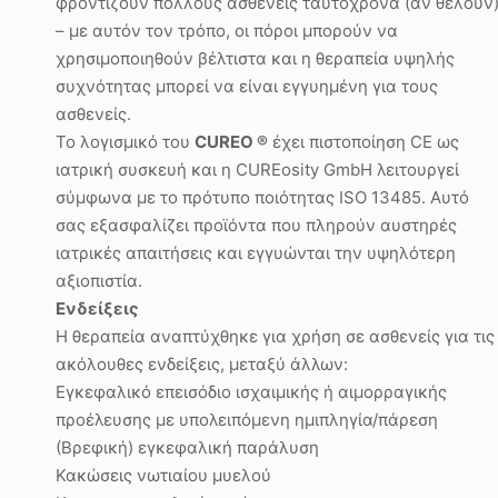
φροντίζουν πολλούς ασθενείς ταυτόχρονα (αν θέλουν
– με αυτόν τον τρόπο, οι πόροι μπορούν να
χρησιμοποιηθούν βέλτιστα και η θεραπεία υψηλής
συχνότητας μπορεί να είναι εγγυημένη για τους
ασθενείς.
Το λογισμικό του
CUREO
®
έχει πιστοποίηση CE ως
ιατρική συσκευή και η CUREosity GmbH λειτουργεί
σύμφωνα με το πρότυπο ποιότητας ISO 13485. Αυτό
σας εξασφαλίζει προϊόντα που πληρούν αυστηρές
ιατρικές απαιτήσεις και εγγυώνται την υψηλότερη
αξιοπιστία.
Ενδείξεις
Η θεραπεία αναπτύχθηκε για χρήση σε ασθενείς για τις
ακόλουθες ενδείξεις, μεταξύ άλλων:
Εγκεφαλικό επεισόδιο ισχαιμικής ή αιμορραγικής
προέλευσης με υπολειπόμενη ημιπληγία/πάρεση
(Βρεφική) εγκεφαλική παράλυση
Κακώσεις νωτιαίου μυελού