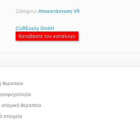
Category:
Αποκατάσταση VR
CUREosity GmbH
Κατεβάστε τον κατάλογο
ή θεραπεία
ευροψυχολογία
 ατομική θεραπεία
ά στοιχεία