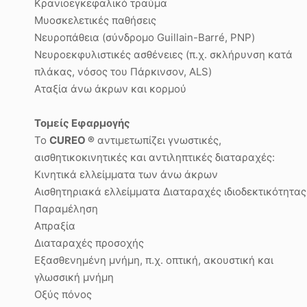
Κρανιοεγκεφαλικό τραύμα
Μυοσκελετικές παθήσεις
Νευροπάθεια (σύνδρομο Guillain-Barré, PNP)
Νευροεκφυλιστικές ασθένειες (π.χ. σκλήρυνση κατά
πλάκας, νόσος του Πάρκινσον, ALS)
Αταξία άνω άκρων και κορμού
Τομείς Εφαρμογής
Το
CUREO
®
αντιμετωπίζει γνωστικές,
αισθητικοκινητικές και αντιληπτικές διαταραχές:
Κινητικά ελλείμματα των άνω άκρων
Αισθητηριακά ελλείμματα Διαταραχές ιδιοδεκτικότητας
Παραμέληση
Απραξία
Διαταραχές προσοχής
Εξασθενημένη μνήμη, π.χ. οπτική, ακουστική και
γλωσσική μνήμη
Οξύς πόνος