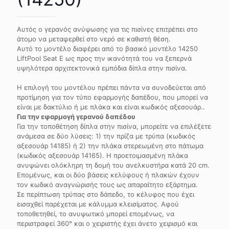
Αυτός ο γερανός ανύψωσης για τις πισίνες επιτρέπει στο
άτομο να μεταφερθεί στο νερό σε καθιστή θέση.
Αυτό το μοντέλο διαφέρει από το βασικό μοντέλο 14250
LiftPool Seat E ως προς την ικανότητά του να ξεπερνά
υψηλότερα αρχιτεκτονικά εμπόδια δίπλα στην πισίνα.
Η επιλογή του μοντέλου πρέπει πάντα να συνοδεύεται από
προτίμηση για τον τύπο εφαρμογής δαπέδου, που μπορεί να
είναι με δακτύλιο ή με πλάκα και είναι κωδικός αξεσουάρ..
Για την εφαρμογή γερανού δαπέδου
Για την τοποθέτηση δίπλα στην πισίνα, μπορείτε να επιλέξετε
ανάμεσα σε δύο λύσεις: 1) την πρίζα με τρύπα (κωδικός
αξεσουάρ 14185) ή 2) την πλάκα στερεωμένη στο πάτωμα
(κωδικός αξεσουάρ 14165). Η προετοιμασμένη πλάκα
ανυψώνει ολόκληρη τη δομή του ανελκυστήρα κατά 20 cm.
Επομένως, και οι δύο βάσεις κελύφους ή πλακών έχουν
τον κωδικό αναγνώρισής τους ως απαραίτητο εξάρτημα.
Σε περίπτωση τρύπας στο δάπεδο, το κέλυφος που έχει
εισαχθεί παρέχεται με κάλυμμα κλεισίματος. Αφού
τοποθετηθεί, το ανυψωτικό μπορεί επομένως, να
περιστραφεί 360° και ο χειριστής έχει άνετο χειρισμό και