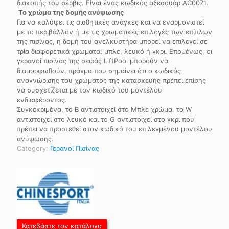
διακοπής του σέρβις. Είναι ένας κωδικός αξεσουάρ AC0071.
Το χρώμα της δομής ανύψωσης
Για να καλύψει τις αισθητικές ανάγκες και να εναρμονιστεί
με το περιβάλλον ή με τις χρωματικές επιλογές των επίπλων
της πισίνας, η δομή του ανελκυστήρα μπορεί να επιλεγεί σε
τρία διαφορετικά χρώματα: μπλε, λευκό ή γκρι. Επομένως, οι
γερανοί πισίνας της σειράς LiftPool μπορούν να
διαμορφωθούν, πράγμα που σημαίνει ότι ο κωδικός
αναγνώρισης του χρώματος της κατασκευής πρέπει επίσης
να συσχετίζεται με τον κωδικό του μοντέλου
ενδιαφέροντος.
Συγκεκριμένα, το B αντιστοιχεί στο Μπλε χρώμα, το W
αντιστοιχεί στο λευκό και το G αντιστοιχεί στο γκρι που
πρέπει να προστεθεί στον κωδικό του επιλεγμένου μοντέλου
ανύψωσης.
Category:
Γερανοί Πισίνας
Κατεβάστε τον κατάλογο