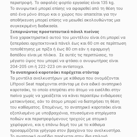
περιστροφή. Το ασφαλές φορτίο εργασίας είναι 135 kg.
Το ανυψωτικό μπορεί επίσης να αφαιρεθεί από τη θέση του
από ένα μόνο άτομο και ο χώρος που απαιτείται για την
αποθήκευση μπορεί επίσης να μειωθεί ακολουθώντας μια
συγκεκριμένη διαδικασία.
Ξεπερνώντας προστατευτικά πάνελ πισίνας
Ένα χαρακτηριστικό αυτού του μοντέλου είναι ότι μπορεί να
ξεπεράσει αρχιτεκτονικά πάνελ έως και 60 cm σε περίπτωση
τοποθέτησης με πρίζα ή έως 80 cm εάν η εφαρμογή
δαπέδου είναι με πλάκα. Σε αυτές τις περιπτώσεις, το
μέγιστο ύψος που μπορεί να φτάσει ο ανυψωτήρας είναι
204-205 cm ή 222-223 cm αντίστοιχα.
Το αναπηρικό καροτσάκι παρέχεται στάνταρ
Τα μοντέλα ανελκυστήρων με κάθισμα που ονομάζονται
Liftpool Seat παρέχονται στάνταρ με ένα ειδικό αναπηρικό
καροτσάκι, το οποίο επιτρέπει στο άτομο να εισέλθει στην
πισίνα χωρίς να χρειάζεται να κάνει περαιτέρω ενδιάμεσες
μετακινήσεις, εάν το άτομο μπορεί να διατηρήσει τη θέση
του καθίσματος. Επομένως, το αναπηρικό καροτσάκι είναι
εξοπλισμένο με υποβραχιόνια, πτυσσόμενα στηρίγματα
ποδιών και περιστρεφόμενους τροχούς με ατομικό
χειρόφρενο, και η επάνω δομή του με το κάθισμα
προσαρμόζεται γρήγορα στον βραχίονα του ανελκυστήρα.
Το αναπηρικό αμαξίδιο παρέχεται στην ίδια επιλογή