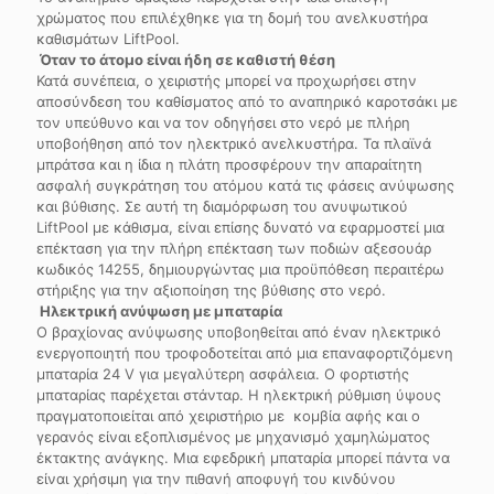
χρώματος που επιλέχθηκε για τη δομή του ανελκυστήρα
καθισμάτων LiftPool.
Όταν το άτομο είναι ήδη σε καθιστή θέση
Κατά συνέπεια, ο χειριστής μπορεί να προχωρήσει στην
αποσύνδεση του καθίσματος από το αναπηρικό καροτσάκι με
τον υπεύθυνο και να τον οδηγήσει στο νερό με πλήρη
υποβοήθηση από τον ηλεκτρικό ανελκυστήρα. Τα πλαϊνά
μπράτσα και η ίδια η πλάτη προσφέρουν την απαραίτητη
ασφαλή συγκράτηση του ατόμου κατά τις φάσεις ανύψωσης
και βύθισης. Σε αυτή τη διαμόρφωση του ανυψωτικού
LiftPool με κάθισμα, είναι επίσης δυνατό να εφαρμοστεί μια
επέκταση για την πλήρη επέκταση των ποδιών αξεσουάρ
κωδικός 14255, δημιουργώντας μια προϋπόθεση περαιτέρω
στήριξης για την αξιοποίηση της βύθισης στο νερό.
Ηλεκτρική ανύψωση με μπαταρία
Ο βραχίονας ανύψωσης υποβοηθείται από έναν ηλεκτρικό
ενεργοποιητή που τροφοδοτείται από μια επαναφορτιζόμενη
μπαταρία 24 V για μεγαλύτερη ασφάλεια. Ο φορτιστής
μπαταρίας παρέχεται στάνταρ. Η ηλεκτρική ρύθμιση ύψους
πραγματοποιείται από χειριστήριο με κομβία αφής και ο
γερανός είναι εξοπλισμένος με μηχανισμό χαμηλώματος
έκτακτης ανάγκης. Μια εφεδρική μπαταρία μπορεί πάντα να
είναι χρήσιμη για την πιθανή αποφυγή του κινδύνου