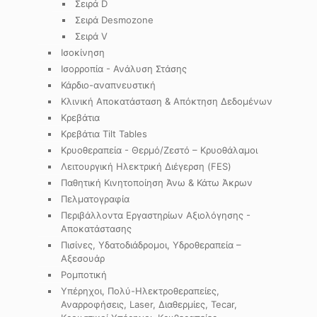
Σειρά D
Σειρά Desmozone
Σειρά V
Ισοκίνηση
Ισορροπία - Ανάλυση Στάσης
Κάρδιο-αναπνευστική
Κλινική Αποκατάσταση & Απόκτηση Δεδομένων
Κρεβάτια
Κρεβάτια Tilt Tables
Κρυοθεραπεία - Θερμό/Ζεστό – Κρυοθάλαμοι
Λειτουργική Ηλεκτρική Διέγερση (FES)
Παθητική Κινητοποίηση Άνω & Κάτω Άκρων
Πελματογραφία
Περιβάλλοντα Εργαστηρίων Αξιολόγησης -
Αποκατάστασης
Πισίνες, Υδατοδιάδρομοι, Υδροθεραπεία –
Αξεσουάρ
Ρομποτική
Υπέρηχοι, Πολύ-Ηλεκτροθεραπείες,
Αναρροφήσεις, Laser, Διαθερμίες, Tecar,