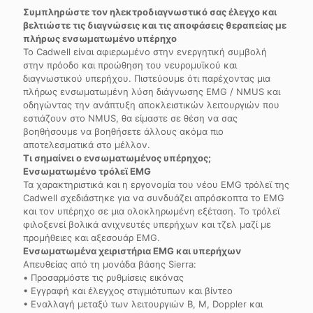
Συμπληρώστε τον ηλεκτροδιαγνωστικό σας έλεγχο και
βελτιώστε τις διαγνώσεις και τις αποφάσεις θεραπείας με
πλήρως ενσωματωμένο υπέρηχο
Το Cadwell είναι αφιερωμένο στην ενεργητική συμβολή
στην πρόοδο και προώθηση του νευρομυϊκού και
διαγνωστικού υπερήχου. Πιστεύουμε ότι παρέχοντας μια
πλήρως ενσωματωμένη λύση διάγνωσης EMG / NMUS και
οδηγώντας την ανάπτυξη αποκλειστικών λειτουργιών που
εστιάζουν στο NMUS, θα είμαστε σε θέση να σας
βοηθήσουμε να βοηθήσετε άλλους ακόμα πιο
αποτελεσματικά στο μέλλον.
Τι σημαίνει ο ενσωματωμένος υπέρηχος;
Ενσωματωμένο τρόλεϊ EMG
Τα χαρακτηριστικά και η εργονομία του νέου EMG τρόλεϊ της
Cadwell σχεδιάστηκε για να συνδυάζει απρόσκοπτα το EMG
και τον υπέρηχο σε μια ολοκληρωμένη εξέταση. Το τρόλεϊ
φιλοξενεί βολικά ανιχνευτές υπερήχων και τζελ μαζί με
προμήθειες και αξεσουάρ EMG.
Ενσωματωμένα χειριστήρια EMG και υπερήχων
Απευθείας από τη μονάδα βάσης Sierra:
• Προσαρμόστε τις ρυθμίσεις εικόνας
• Εγγραφή και έλεγχος στιγμιότυπων και βίντεο
• Εναλλαγή μεταξύ των λειτουργιών B, M, Doppler και