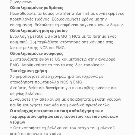
Συγκρίσεων
Ολοκληρωμένες ρυθμίσεις
Προκαθορίστε τις δομές στο Sierra Summit με συγκεκριμένες
προεπιλογές εικόνας. Εξοικονομήστε χρόνο με την
επισήμανση. Βελτιώστε τη σαφήνεια συγκεκριμένων δομών.
Ολοκληρωμένη ροή εργασίας
Εναλλαγή μεταξύ US και EMG ή NCS με το πάτημα ενός
κουμπιού. Συμπεριλάβετε ιστότοπους απεικόνισης στις
λίστες μελέτης NCS και EMG.
Ολοκληρωμένες αναφορές
Συμπεριλάβετε εικόνες US και μετρήσεις στην αναφορά
EMG. Αποθηκεύστε τα πάντα στις ίδιες τοποθεσίες.
Ταυτόχρονη χρήση
Χρησιμοποιήστε υπερηχογράφημα ταυτόχρονα με
οποιοδήποτε πρωτόκολλο NCS ή EMG.
Ακούστε, δείτε και διεγείρετε για πιο ακριβείς ενέσεις και
οδηγίες βελόνας.
Συνδυάστε την απεικόνιση με οποιαδήποτε μελέτη νεύρων
και δημιουργήστε ένα νέο και μοναδικό πρωτόκολλο.
Ο υπέρηχος επιτρέπει οπτική καθοδήγηση των
περιφερικών αρθρώσεων, τενόντων και των ενέσεων
νεύρων
• Οπτικοποιήστε τη βελόνα και τον στόχο του μαλακού
ιστού σε πραγματικό χρόνο