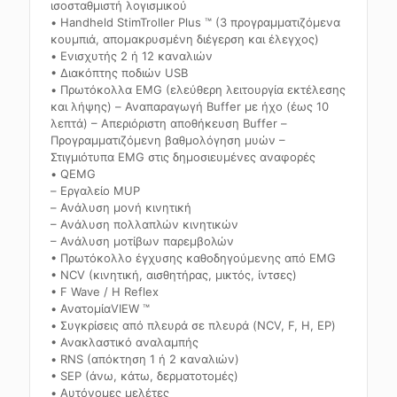
ισοσταθμιστή λογισμικού
• Handheld StimTroller Plus ™ (3 προγραμματιζόμενα
κουμπιά, απομακρυσμένη διέγερση και έλεγχος)
• Ενισχυτής 2 ή 12 καναλιών
• Διακόπτης ποδιών USB
• Πρωτόκολλα EMG (ελεύθερη λειτουργία εκτέλεσης
και λήψης) – Αναπαραγωγή Buffer με ήχο (έως 10
λεπτά) – Απεριόριστη αποθήκευση Buffer –
Προγραμματιζόμενη βαθμολόγηση μυών –
Στιγμιότυπα EMG στις δημοσιευμένες αναφορές
• QEMG
– Εργαλείο MUP
– Ανάλυση μονή κινητική
– Ανάλυση πολλαπλών κινητικών
– Ανάλυση μοτίβων παρεμβολών
• Πρωτόκολλο έγχυσης καθοδηγούμενης από EMG
• NCV (κινητική, αισθητήρας, μικτός, ίντσες)
• F Wave / H Reflex
• ΑνατομίαVIEW ™
• Συγκρίσεις από πλευρά σε πλευρά (NCV, F, H, EP)
• Ανακλαστικό αναλαμπής
• RNS (απόκτηση 1 ή 2 καναλιών)
• SEP (άνω, κάτω, δερματοτομές)
• Αυτόνομες μελέτες