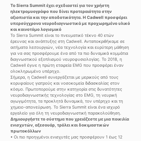
Το Sierra Summit έχει σχεδιαστεί για τον χρήστη
ηλεκτρομυογράφο που δίνει προτεραιότητα στην
αξιοπιστία και την αποδοτικότητα. Η Cadwell προσφέρει
υπερσύγχρονα νευροδιαγνωστικά με προχωρημένο υλικό
και καινοτόμο λογισμικό
Το Sierra Summit είναι το πνευματικό τέκνο 40 ετών
έρευνας και ανάπτυξης στη Cadwell. Ανταποκριθήκαμε σε
αιτήματα λειτουργιών, νέα τεχνολογία και ευρύτερη μάθηση
για να σας προσφέρουμε ένα από τα πιο δυναμικά κομμάτια
διαγνωστικού εξοπλισμού νευροφυσιολογίας. Το 2018, η
Cadwell έγινε η πρώτη εταιρεία EMG που προσφέρει έναν
ολοκληρωμένο υπέρηχο.
Σήμερα, η Cadwell συνεργάζεται με μερικούς από τους
κορυφαίους γιατρούς και νοσοκομεία διδασκαλίας στον
κόσμο. Πρωτοπορούμε στην κατηγορία στις δυνατότητες
νευροδιαγνωστικής τεχνολογίας στο EMG, τη νευρική
αγωγιμότητα, τα προκλητά δυναμικά, τον υπέρηχο και τη
χημειο-απονεύρωση. Το Sierra Summit είναι ένα ισχυρό
εργαλείο για όλη τη νευροδιαγνωστική παρακολούθηση.
Δημιουργήστε το σύστημα που χρειάζεστε με μια ποικιλία
ενισχυτών, αξεσουάρ, τρόλει και δοκιμαστικών
πρωτοκόλλων
• Οι πιο προηγμένοι ενισχυτές μας προσφέρουν 1 έως 12