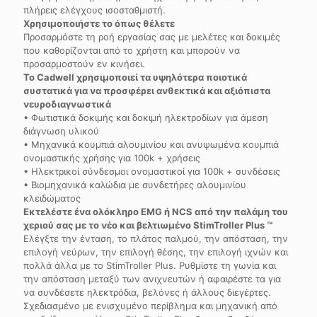
πλήρεις ελέγχους ισοσταθμιστή.
Χρησιμοποιήστε το όπως θέλετε
Προσαρμόστε τη ροή εργασίας σας με μελέτες και δοκιμές
που καθορίζονται από το χρήστη και μπορούν να
προσαρμοστούν εν κινήσει.
Το Cadwell χρησιμοποιεί τα υψηλότερα ποιοτικά
συστατικά για να προσφέρει ανθεκτικά και αξιόπιστα
νευροδιαγνωστικά
• Φωτιστικά δοκιμής και δοκιμή ηλεκτροδίων για άμεση
διάγνωση υλικού
• Μηχανικά κουμπιά αλουμινίου και ανυψωμένα κουμπιά
ονομαστικής χρήσης για 100k + χρήσεις
• Ηλεκτρικοί σύνδεσμοι ονομαστικοί για 100k + συνδέσεις
• Βιομηχανικά καλώδια με συνδετήρες αλουμινίου
κλειδώματος
Εκτελέστε ένα ολόκληρο EMG ή NCS από την παλάμη του
χεριού σας με το νέο και βελτιωμένο StimTroller Plus ™
Ελέγξτε την ένταση, το πλάτος παλμού, την απόσταση, την
επιλογή νεύρων, την επιλογή θέσης, την επιλογή ιχνών και
πολλά άλλα με το StimTroller Plus. Ρυθμίστε τη γωνία και
την απόσταση μεταξύ των ανιχνευτών ή αφαιρέστε τα για
να συνδέσετε ηλεκτρόδια, βελόνες ή άλλους διεγέρτες.
Σχεδιασμένο με ενισχυμένο περίβλημα και μηχανική από