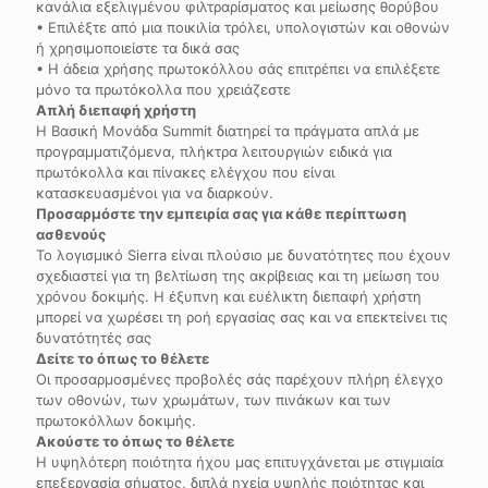
κανάλια εξελιγμένου φιλτραρίσματος και μείωσης θορύβου
• Επιλέξτε από μια ποικιλία τρόλει, υπολογιστών και οθονών
ή χρησιμοποιείστε τα δικά σας
• Η άδεια χρήσης πρωτοκόλλου σάς επιτρέπει να επιλέξετε
μόνο τα πρωτόκολλα που χρειάζεστε
Απλή διεπαφή χρήστη
Η Βασική Μονάδα Summit διατηρεί τα πράγματα απλά με
προγραμματιζόμενα, πλήκτρα λειτουργιών ειδικά για
πρωτόκολλα και πίνακες ελέγχου που είναι
κατασκευασμένοι για να διαρκούν.
Προσαρμόστε την εμπειρία σας για κάθε περίπτωση
ασθενούς
Το λογισμικό Sierra είναι πλούσιο με δυνατότητες που έχουν
σχεδιαστεί για τη βελτίωση της ακρίβειας και τη μείωση του
χρόνου δοκιμής. Η έξυπνη και ευέλικτη διεπαφή χρήστη
μπορεί να χωρέσει τη ροή εργασίας σας και να επεκτείνει τις
δυνατότητές σας
Δείτε το όπως το θέλετε
Οι προσαρμοσμένες προβολές σάς παρέχουν πλήρη έλεγχο
των οθονών, των χρωμάτων, των πινάκων και των
πρωτοκόλλων δοκιμής.
Ακούστε το όπως το θέλετε
Η υψηλότερη ποιότητα ήχου μας επιτυγχάνεται με στιγμιαία
επεξεργασία σήματος, διπλά ηχεία υψηλής ποιότητας και