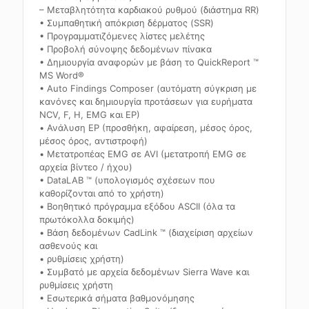
– Μεταβλητότητα καρδιακού ρυθμού (διάστημα RR)
• Συμπαθητική απόκριση δέρματος (SSR)
• Προγραμματιζόμενες λίστες μελέτης
• Προβολή σύνοψης δεδομένων πίνακα
• Δημιουργία αναφορών με βάση το QuickReport ™
MS Word®
• Auto Findings Composer (αυτόματη σύγκριση με
κανόνες και δημιουργία προτάσεων για ευρήματα
NCV, F, H, EMG και EP)
• Ανάλυση EP (προσθήκη, αφαίρεση, μέσος όρος,
μέσος όρος, αντιστροφή)
• Μετατροπέας EMG σε AVI (μετατροπή EMG σε
αρχεία βίντεο / ήχου)
• DataLAB ™ (υπολογισμός σχέσεων που
καθορίζονται από το χρήστη)
• Βοηθητικό πρόγραμμα εξόδου ASCII (όλα τα
πρωτόκολλα δοκιμής)
• Βάση δεδομένων CadLink ™ (διαχείριση αρχείων
ασθενούς και
• ρυθμίσεις χρήστη)
• Συμβατό με αρχεία δεδομένων Sierra Wave και
ρυθμίσεις χρήστη
• Εσωτερικά σήματα βαθμονόμησης