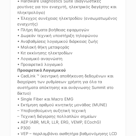
• Hardware Diagnostics Suite (διαγνωστικές
ρουτίνες για τον ενισχυτή, ηλεκτρικός διεγέρτης και
πληκτρολόγιο)
• Έλεγχος συνέχειας ηλεκτροδίου (ενσωματωμένος
ενισχυτής)
• Πλήρη θέματα βοήθειας εφαρμογών
• Δωρεάν τεχνική υποστήριξη τηλεφώνου
• Αναβαθμίσεις λογισμικού διάρκειας ζωής
• Μαλακή θήκη μεταφοράς
• Κιτ εκκίνησης ηλεκτροδίων
• Λογισμικό αναγνώστη
• Προαιρετικό λογισμικό
Προαιρετικά Λογισμικού
• CadLink ™ (κεντρική αποθήκευση δεδομένων και
διαχείριση των ρυθμίσεων χρήστη για όλα τα
συστήματα απόκτησης και ανάγνωσης Summit στο
δίκτυο)
• Single Fiber και Macro EMG
• Εκτίμηση αριθμού κινητικής μονάδας (MUNE)
– Υποβοηθούμενη αυξητική τεχνική
– Τεχνική διέγερσης πολλαπλών σημείων
• AEP (ABR, MLR, LLR, ERG, VEMP, ECochG)
• Ρ300
• VEP – περιλαμβάνει αισθητήρα βαθμονόμησης LCD