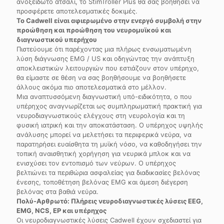
ανοξείδωτο ατσάλι, το StimTroller Plus θα σας βοηθήσει να
προσφέρετε αποτελεσματικές δοκιμές.
Το Cadwell είναι αφιερωμένο στην ενεργό συμβολή στην
προώθηση και προώθηση του νευρομυϊκού και
διαγνωστικού υπερήχου
Πιστεύουμε ότι παρέχοντας μια πλήρως ενσωματωμένη
λύση διάγνωσης EMG / US και οδηγώντας την ανάπτυξη
αποκλειστικών λειτουργιών που εστιάζουν στον υπέρηχο,
θα είμαστε σε θέση να σας βοηθήσουμε να βοηθήσετε
άλλους ακόμα πιο αποτελεσματικά στο μέλλον.
Μια αναπτυσσόμενη διαγνωστική υπό-ειδικότητα, ο που
υπέρηχος αναγνωρίζεται ως συμπληρωματική πρακτική για
νευροδιαγνωστικούς ελέγχους στη νευρολογία και τη
φυσική ιατρική και την αποκατάσταση. Ο υπέρηχος υψηλής
ανάλυσης μπορεί να μελετήσει τα περιφερικά νεύρα, να
παρατηρήσει ευαίσθητα τη μυϊκή νόσο, να καθοδηγήσει την
τοπική αναισθητική χορήγηση για νευρικά μπλοκ και να
ενισχύσει τον εντοπισμό των νεύρων. Ο υπέρηχος
βελτιώνει τα περιθώρια ασφαλείας για διαδικασίες βελόνας
ένεσης, τοποθέτηση βελόνας EMG και άμεση διέγερση
βελόνας στα βαθιά νεύρα.
Πολύ-Αρθρωτό: Πλήρεις νευροδιαγνωστικές λύσεις EEG,
EMG, NCS, EP και υπέρηχος
Οι νευροδιαγνωστικές λύσεις Cadwell έχουν σχεδιαστεί για