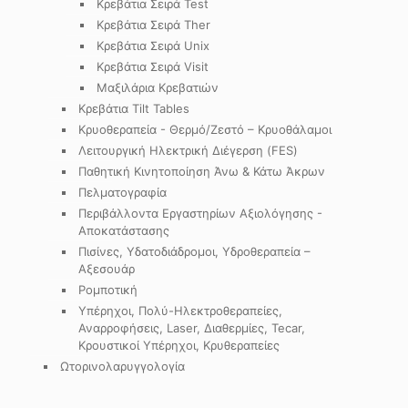
Κρεβάτια Σειρά Test
Κρεβάτια Σειρά Ther
Κρεβάτια Σειρά Unix
Κρεβάτια Σειρά Visit
Μαξιλάρια Κρεβατιών
Κρεβάτια Tilt Tables
Κρυοθεραπεία - Θερμό/Ζεστό – Κρυοθάλαμοι
Λειτουργική Ηλεκτρική Διέγερση (FES)
Παθητική Κινητοποίηση Άνω & Κάτω Άκρων
Πελματογραφία
Περιβάλλοντα Εργαστηρίων Αξιολόγησης -
Αποκατάστασης
Πισίνες, Υδατοδιάδρομοι, Υδροθεραπεία –
Αξεσουάρ
Ρομποτική
Υπέρηχοι, Πολύ-Ηλεκτροθεραπείες,
Αναρροφήσεις, Laser, Διαθερμίες, Tecar,
Κρουστικοί Υπέρηχοι, Κρυθεραπείες
Ωτορινολαρυγγολογία