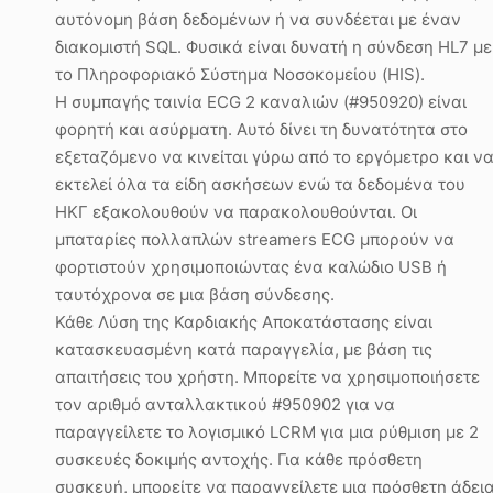
αυτόνομη βάση δεδομένων ή να συνδέεται με έναν
διακομιστή SQL. Φυσικά είναι δυνατή η σύνδεση HL7 με
το Πληροφοριακό Σύστημα Νοσοκομείου (HIS).
Η συμπαγής ταινία ECG 2 καναλιών (#950920) είναι
φορητή και ασύρματη. Αυτό δίνει τη δυνατότητα στο
εξεταζόμενο να κινείται γύρω από το εργόμετρο και ν
εκτελεί όλα τα είδη ασκήσεων ενώ τα δεδομένα του
ΗΚΓ εξακολουθούν να παρακολουθούνται. Οι
μπαταρίες πολλαπλών streamers ECG μπορούν να
φορτιστούν χρησιμοποιώντας ένα καλώδιο USB ή
ταυτόχρονα σε μια βάση σύνδεσης.
Κάθε Λύση της Καρδιακής Αποκατάστασης είναι
κατασκευασμένη κατά παραγγελία, με βάση τις
απαιτήσεις του χρήστη. Μπορείτε να χρησιμοποιήσετε
τον αριθμό ανταλλακτικού #950902 για να
παραγγείλετε το λογισμικό LCRM για μια ρύθμιση με 2
συσκευές δοκιμής αντοχής. Για κάθε πρόσθετη
συσκευή, μπορείτε να παραγγείλετε μια πρόσθετη άδει