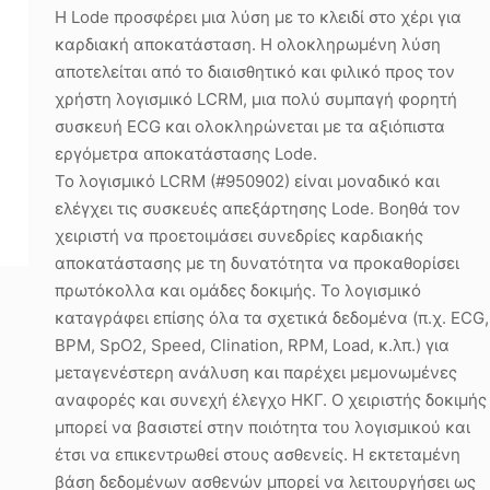
Η Lode προσφέρει μια λύση με το κλειδί στο χέρι για
καρδιακή αποκατάσταση. Η ολοκληρωμένη λύση
αποτελείται από το διαισθητικό και φιλικό προς τον
χρήστη λογισμικό LCRM, μια πολύ συμπαγή φορητή
συσκευή ECG και ολοκληρώνεται με τα αξιόπιστα
εργόμετρα αποκατάστασης Lode.
Το λογισμικό LCRM (#950902) είναι μοναδικό και
ελέγχει τις συσκευές απεξάρτησης Lode. Βοηθά τον
χειριστή να προετοιμάσει συνεδρίες καρδιακής
αποκατάστασης με τη δυνατότητα να προκαθορίσει
πρωτόκολλα και ομάδες δοκιμής. Το λογισμικό
καταγράφει επίσης όλα τα σχετικά δεδομένα (π.χ. ECG,
BPM, SpO2, Speed, Clination, RPM, Load, κ.λπ.) για
μεταγενέστερη ανάλυση και παρέχει μεμονωμένες
αναφορές και συνεχή έλεγχο ΗΚΓ. Ο χειριστής δοκιμής
μπορεί να βασιστεί στην ποιότητα του λογισμικού και
έτσι να επικεντρωθεί στους ασθενείς. Η εκτεταμένη
βάση δεδομένων ασθενών μπορεί να λειτουργήσει ως