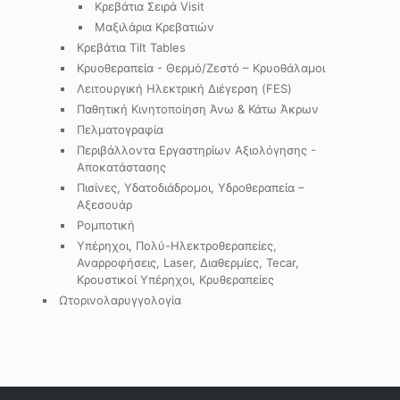
Κρεβάτια Σειρά Visit
Μαξιλάρια Κρεβατιών
Κρεβάτια Tilt Tables
Κρυοθεραπεία - Θερμό/Ζεστό – Κρυοθάλαμοι
Λειτουργική Ηλεκτρική Διέγερση (FES)
Παθητική Κινητοποίηση Άνω & Κάτω Άκρων
Πελματογραφία
Περιβάλλοντα Εργαστηρίων Αξιολόγησης -
Αποκατάστασης
Πισίνες, Υδατοδιάδρομοι, Υδροθεραπεία –
Αξεσουάρ
Ρομποτική
Υπέρηχοι, Πολύ-Ηλεκτροθεραπείες,
Αναρροφήσεις, Laser, Διαθερμίες, Tecar,
Κρουστικοί Υπέρηχοι, Κρυθεραπείες
Ωτορινολαρυγγολογία