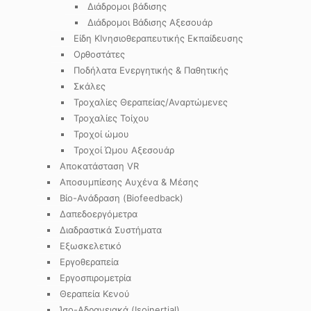
Διάδρομοι βάδισης
Διάδρομοι Βάδισης Αξεσουάρ
Είδη ΚΙνησιοθεραπευτικής Εκπαίδευσης
Ορθοστάτες
Ποδήλατα Ενεργητικής & Παθητικής
Σκάλες
Τροχαλίες Θεραπείας/Αναρτώμενες
Τροχαλίες Τοίχου
Τροχοί ώμου
Τροχοί Ώμου Αξεσουάρ
Αποκατάσταση VR
Αποσυμπίεσης Αυχένα & Μέσης
Βίο-Ανάδραση (Biofeedback)
Δαπεδοεργόμετρα
Διαδραστικά Συστήματα
Εξωσκελετικό
Εργοθεραπεία
Εργοσπιρομετρία
Θεραπεία Κενού
Ίσο-Αδρανειακά (Isoinertial)