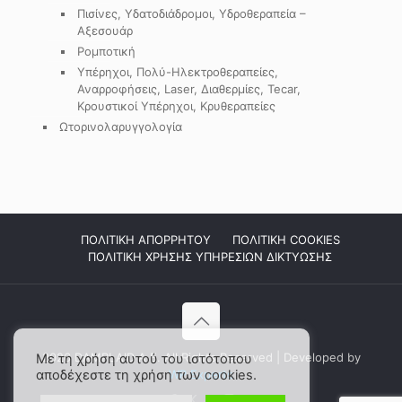
Πισίνες, Υδατοδιάδρομοι, Υδροθεραπεία –
Αξεσουάρ
Ρομποτική
Υπέρηχοι, Πολύ-Ηλεκτροθεραπείες,
Αναρροφήσεις, Laser, Διαθερμίες, Tecar,
Κρουστικοί Υπέρηχοι, Κρυθεραπείες
Ωτορινολαρυγγολογία
ΠΟΛΙΤΙΚΗ ΑΠΟΡΡΗΤΟΥ
ΠΟΛΙΤΙΚΗ COOKIES
ΠΟΛΙΤΙΚΗ ΧΡΗΣΗΣ ΥΠΗΡΕΣΙΩΝ ΔΙΚΤΥΩΣΗΣ
2026 DAMPLAID Α.Ε. All Rights Reserved | Developed by
Με τη χρήση αυτού του ιστότοπου
αποδέχεστε τη χρήση των cookies.
WP Experts