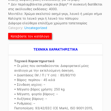
* Δεν περιλαμβάνεται μπάρα και βάρη* Η συσκευή διατίθεται
στις ακόλουθες εκδόσεις: 4000.
Μοντέλο: Χρώμα σκελετού ασημί-γκρι, λευκό ή μαύρο σήμα
Καλύψτε το λευκό γκρι ή λευκό του πάπυρου
Διάφορα ελεύθερα επιλέξιμα χρώματα ταπετσαρίας
Category:
Uncategorized
Κατεβάστε τον κατάλογο
TEXNIKA ΧΑΡΑΚΤΗΡΙΣΤΙΚΑ
Τεχνικά Χαρακτηριστικά
• Οι μύες που εκπαιδεύονται: Διαφορετικοί μύες
ανάλογα με την εκτελούμενη άσκηση.
• Διαστάσεις (Μ / Π / Υ cm): : 85/80/110
• Βάρος: περίπου : 45 κιλά
• Σύνδεση ισχύος: –
• Μέγιστο βάρος χρήστη: 250 kg
• Μέγιστη. φορτίο βάρους: –
• Αυξήσεις βάρους: –
• Ρυθμίσεις: –
Πιστοποίηση: 93/42/EEC (CE Mark), ISO 9001:2015,