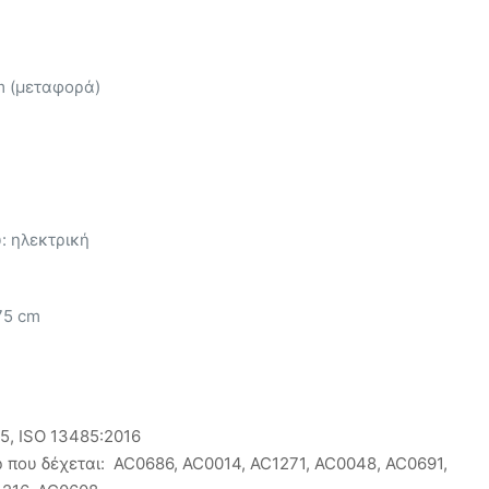
m (μεταφορά)
 ηλεκτρική
75 cm
15, ISO 13485:2016
 που δέχεται: AC0686, AC0014, AC1271, AC0048, AC0691,