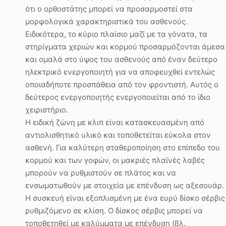
ότι ο ορθοστάτης μπορεί να προσαρμοστεί στα
μορφολογικά χαρακτηριστικά του ασθενούς.
Ειδικότερα, το κύριο πλαίσιο μαζί με τα γόνατα, τα
στηρίγματα χεριών και κορμού προσαρμόζονται άμεσα
και ομαλά στο ύψος του ασθενούς από έναν δεύτερο
ηλεκτρικό ενεργοποιητή για να αποφευχθεί εντελώς
οποιαδήποτε προσπάθεια από τον φροντιστή. Αυτός ο
δεύτερος ενεργοποιητής ενεργοποιείται από το ίδιο
χειριστήριο.
Η ειδική ζώνη με κλιπ είναι κατασκευασμένη από
αντιολισθητικό υλικό και τοποθετείται εύκολα στον
ασθενή. Για καλύτερη σταθεροποίηση στο επίπεδο του
κορμού και των γοφών, οι μακριές πλαϊνές λαβές
μπορούν να ρυθμιστούν σε πλάτος και να
ενσωματωθούν με στοιχεία με επένδυση ως αξεσουάρ.
Η συσκευή είναι εξοπλισμένη με ένα ευρύ δίσκο σέρβις
ρυθμιζόμενο σε κλίση. Ο δίσκος σέρβις μπορεί να
τοποθετηθεί με καλύμματα με επένδυση (βλ.