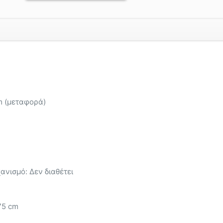
m (μεταφορά)
νισμό: Δεν διαθέτει
75 cm