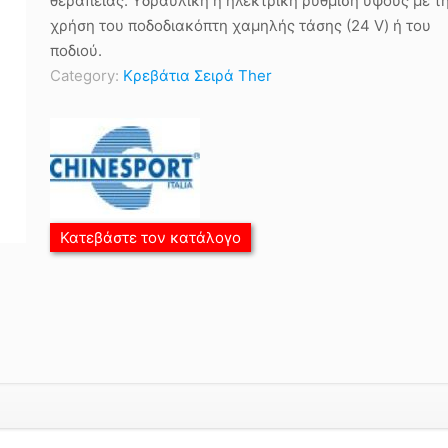
θεραπείας. Υδραυλική ή ηλεκτρική ρύθμιση ύψους με τ
χρήση του ποδοδιακόπτη χαμηλής τάσης (24 V) ή του
ποδιού.
Category:
Κρεβάτια Σειρά Ther
Κατεβάστε τον κατάλογο