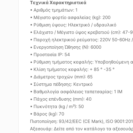
Τεχνικά Χαρακτηριστικά
• Αριθμός τμημάτων: 1
• Μέγιστο φορτίο ασφαλείας (kg): 200
• Ρύθμιση ύψους: Ηλεκτρικό / υδραυλικό
• Ελάχιστο / Μέγιστο ύψος κρεβατιού (cm): 47-
• Παροχή ηλεκτρικού ρεύματος: 220V 50-60Hz 
• Ενεργοποίηση Ώθησης (N): 6000
• Προστασία IP: 54
• Ρύθμιση τμήματος κεφαλής: Υποβοηθούμενη α
• Κλίση τμήματος κεφαλής: + 85 ° -35 °
• Διάμετρος τροχών (mm): 65
• Σύστημα πέδησης: Κεντρικό
• Βαθμολογία ασφάλειας ταπετσαρίας: 1 IM
• Πάχος επένδυσης (mm): 40
• Πυκνότητα (kg / m³): 50
• Βάρος (kg): 70
Πιστοποίηση: 93/42/EEC (CE Mark), ISO 9001:20
Αξεσουάρ: Δείτε από τον κατάλογο τα αξεσουάρ 