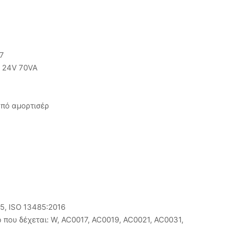
97
/ 24V 70VA
πό αμορτισέρ
15, ISO 13485:2016
που δέχεται: W, AC0017, AC0019, AC0021, AC0031,