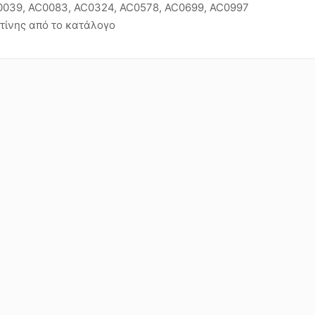
0039, AC0083, AC0324, AC0578, AC0699, AC0997
τίνης από το κατάλογο