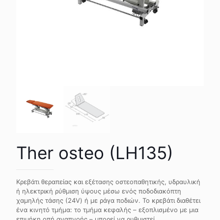
Ther osteo (LH135)
Κρεβάτι θεραπείας και εξέτασης οστεοπαθητικής, υδραυλική
ή ηλεκτρική ρύθμιση ύψους μέσω ενός ποδοδιακόπτη
χαμηλής τάσης (24V) ή με ράγα ποδιών. Το κρεβάτι διαθέτει
ένα κινητό τμήμα: το τμήμα κεφαλής – εξοπλισμένο με μια
επιμήκη οπή αναπνοής – μπορεί να ρυθμιστεί