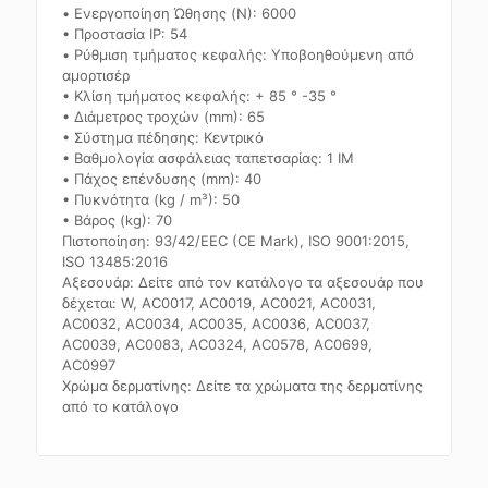
• Ενεργοποίηση Ώθησης (N): 6000
• Προστασία IP: 54
• Ρύθμιση τμήματος κεφαλής: Υποβοηθούμενη από
αμορτισέρ
• Κλίση τμήματος κεφαλής: + 85 ° -35 °
• Διάμετρος τροχών (mm): 65
• Σύστημα πέδησης: Κεντρικό
• Βαθμολογία ασφάλειας ταπετσαρίας: 1 IM
• Πάχος επένδυσης (mm): 40
• Πυκνότητα (kg / m³): 50
• Βάρος (kg): 70
Πιστοποίηση: 93/42/EEC (CE Mark), ISO 9001:2015,
ISO 13485:2016
Αξεσουάρ: Δείτε από τον κατάλογο τα αξεσουάρ που
δέχεται: W, AC0017, AC0019, AC0021, AC0031,
AC0032, AC0034, AC0035, AC0036, AC0037,
AC0039, AC0083, AC0324, AC0578, AC0699,
AC0997
Χρώμα δερματίνης: Δείτε τα χρώματα της δερματίνης
από το κατάλογο