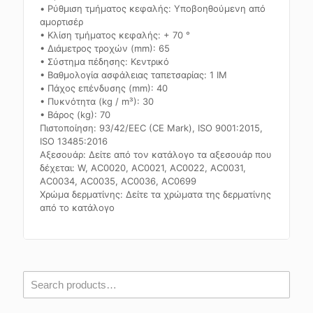
• Ρύθμιση τμήματος κεφαλής: Υποβοηθούμενη από
αμορτισέρ
• Κλίση τμήματος κεφαλής: + 70 °
• Διάμετρος τροχών (mm): 65
• Σύστημα πέδησης: Κεντρικό
• Βαθμολογία ασφάλειας ταπετσαρίας: 1 IM
• Πάχος επένδυσης (mm): 40
• Πυκνότητα (kg / m³): 30
• Βάρος (kg): 70
Πιστοποίηση: 93/42/EEC (CE Mark), ISO 9001:2015,
ISO 13485:2016
Αξεσουάρ: Δείτε από τον κατάλογο τα αξεσουάρ που
δέχεται: W, AC0020, AC0021, AC0022, AC0031,
AC0034, AC0035, AC0036, AC0699
Χρώμα δερματίνης: Δείτε τα χρώματα της δερματίνης
από το κατάλογο