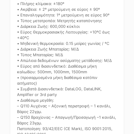
• Πλήρης κλίμακα: ±180º
• Ακρίβεια: ± 2º μετρούμενη σε εύρος ± 90º
• Επαναληψιμότητα: 1º μετρούμενη σε εύρος 90º
• Τύπος μετατροπέα: Μετρητής καταπόνησης
• Διάρκεια Ζωής: 600,000 κύκλοι
• Εύρος Θερμοκρασιακής Λειτουργίας: +10ºC έως
+40ºC
• Μηδενική θερμοκρασία: 0.15 μοίρες γωνίας / ºC
• Διάρκεια Ζωής Μπαταρίας: Μ/Δ
• Τύπος Μπαταρίας: Μ/Δ
• Απώλεια δεδομένων ασύρματης μετάδοσης: Μ/Δ
• Εύρος από διασυνδετικό: Διαθέσιμα μήκη
καλωδίου: 500mm, 1000mm, 1500mm
• (προσαρμοσμένα μήκη διαθέσιμα κατόπιν
αιτήματος)
• Συμβατά Διασυνδετικά: DataLOG, DataLINK,
Amplifier or 3rd party
• Διαθέσιμα μεγέθη:
– Q110 Αυχένας – Αξονική περιστροφή – 1 κανάλι,
Βάρος 22γρμ.
– Q150 Βραχίονας – Απαγωγή/Προσαγωγή –1 κανάλι,
Βάρος 23γρμ.
Πιστοποίηση: 93/42/EEC (CE Mark), ISO 9001:2015,