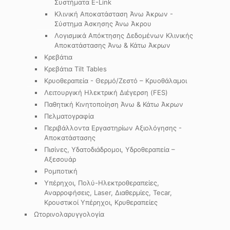
Συστήματα E-Link
Κλινική Αποκατάσταση Άνω Άκρων -
Σύστημα Άσκησης Άνω Άκρου
Λογισμικά Απόκτησης Δεδομένων Κλινικής
Αποκατάστασης Άνω & Κάτω Άκρων
Κρεβάτια
Κρεβάτια Tilt Tables
Κρυοθεραπεία - Θερμό/Ζεστό – Κρυοθάλαμοι
Λειτουργική Ηλεκτρική Διέγερση (FES)
Παθητική Κινητοποίηση Άνω & Κάτω Άκρων
Πελματογραφία
Περιβάλλοντα Εργαστηρίων Αξιολόγησης -
Αποκατάστασης
Πισίνες, Υδατοδιάδρομοι, Υδροθεραπεία –
Αξεσουάρ
Ρομποτική
Υπέρηχοι, Πολύ-Ηλεκτροθεραπείες,
Αναρροφήσεις, Laser, Διαθερμίες, Tecar,
Κρουστικοί Υπέρηχοι, Κρυθεραπείες
Ωτορινολαρυγγολογία