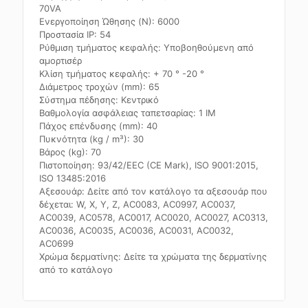
70VA
Ενεργοποίηση Ώθησης (N): 6000
Προστασία IP: 54
Ρύθμιση τμήματος κεφαλής: Υποβοηθούμενη από
αμορτισέρ
Κλίση τμήματος κεφαλής: + 70 ° -20 °
Διάμετρος τροχών (mm): 65
Σύστημα πέδησης: Κεντρικό
Βαθμολογία ασφάλειας ταπετσαρίας: 1 IM
Πάχος επένδυσης (mm): 40
Πυκνότητα (kg / m³): 30
Βάρος (kg): 70
Πιστοποίηση: 93/42/EEC (CE Mark), ISO 9001:2015,
ISO 13485:2016
Αξεσουάρ: Δείτε από τον κατάλογο τα αξεσουάρ που
δέχεται: W, X, Y, Z, AC0083, AC0997, AC0037,
AC0039, AC0578, AC0017, AC0020, AC0027, AC0313,
AC0036, AC0035, AC0036, AC0031, AC0032,
AC0699
Χρώμα δερματίνης: Δείτε τα χρώματα της δερματίνης
από το κατάλογο