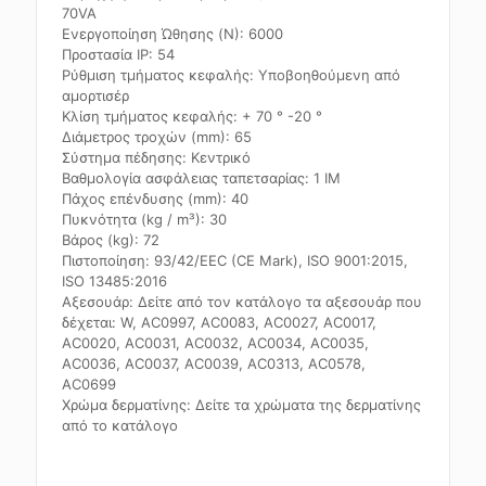
70VA
Ενεργοποίηση Ώθησης (N): 6000
Προστασία IP: 54
Ρύθμιση τμήματος κεφαλής: Υποβοηθούμενη από
αμορτισέρ
Κλίση τμήματος κεφαλής: + 70 ° -20 °
Διάμετρος τροχών (mm): 65
Σύστημα πέδησης: Κεντρικό
Βαθμολογία ασφάλειας ταπετσαρίας: 1 IM
Πάχος επένδυσης (mm): 40
Πυκνότητα (kg / m³): 30
Βάρος (kg): 72
Πιστοποίηση: 93/42/EEC (CE Mark), ISO 9001:2015,
ISO 13485:2016
Αξεσουάρ: Δείτε από τον κατάλογο τα αξεσουάρ που
δέχεται: W, AC0997, AC0083, AC0027, AC0017,
AC0020, AC0031, AC0032, AC0034, AC0035,
AC0036, AC0037, AC0039, AC0313, AC0578,
AC0699
Χρώμα δερματίνης: Δείτε τα χρώματα της δερματίνης
από το κατάλογο