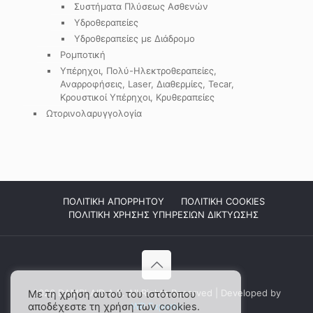
Συστήματα Πλύσεως Ασθενών
Υδροθεραπείες
Υδροθεραπείες με Διάδρομο
Ρομποτική
Υπέρηχοι, Πολύ-Ηλεκτροθεραπείες,
Αναρροφήσεις, Laser, Διαθερμίες, Tecar,
Κρουστικοί Υπέρηχοι, Κρυθεραπείες
Ωτορινολαρυγγολογία
ΠΟΛΙΤΙΚΗ ΑΠΟΡΡΗΤΟΥ
ΠΟΛΙΤΙΚΗ COOKIES
ΠΟΛΙΤΙΚΗ ΧΡΗΣΗΣ ΥΠΗΡΕΣΙΩΝ ΔΙΚΤΥΩΣΗΣ
2026 DAMPLAID Α.Ε. All Rights Reserved | Developed by
Με τη χρήση αυτού του ιστότοπου
αποδέχεστε τη χρήση των cookies.
WP Experts