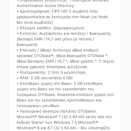
Authentication Active Directory
• Κρυπτογράφηση: FIPS 140-2 συμβατό όταν
χρησιμοποιείται σε λειτουργία non-Noah (οε Noah
δεν είναι συμβατός)
• Έλεγχος εισόδου: Διαμορφούμενος
• Ενότητες: Ανεξάρτητος και πελάτης / διακομιστής
(διεπαφή EMR / HL7 από μόνο με πελάτη /
διακομιστή)
• Επιλογές / άδειες Αυτόνομη άδεια σταθμού
εργασίας OTObase®, άδεια διακομιστή OTObase *,
άδεια διεπαφής EMR / HL7 *, άδεια χρήστη *. (* Ισχύει
ετήσια χρέωση) Απαιτήσεις φιλοξενίας
• Επεξεργαστής: 2 GHz ή μεγαλύτερη
• RAM: 2 GB (συνιστάται 4 GB)
• Ελεύθερος χώρος στο δίσκο: 5 GB ελεύθερος
χώρος στο δίσκο για την εγκατάσταση του
λογισμικού OTObase. Απαιτείται επιπλέον χώρος στο
δίσκο για την εγκατάσταση προϋποθέσεων και
λειτουργικών μονάδων.
• Λειτουργικό σύστημα (πελάτης OTObase):
Microsoft® Windows® 7 (32 ή 64 bit) εκτός από την
έκδοση Starter των Windows 7 ή Microsoft®
Windows® 8 και 8.1 (32 ή 64 bit) – δεν υποστηρίζει