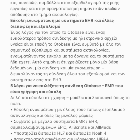
και, συνεπώς, συμβάλλει στον εξορθολογισμό της ροής
εργασίας και στην πραγματοποίηση σημαντικών κερδών
απόδοσης στο τμήμα ακουολογίας.
Εύκολη ενσωμάτωση με συστήματα EHR και άλλες
διεπαφές και εξοπλισμό
Ένας λόγος για τον οποίο το Otobase είναι ένας
ευκολότερος τρόπος σύνδεσης με ηλεκτρονικά αρχεία
υγείας είναι επειδή το Otobase είναι συμβατό με όλο τον
σημαντικό εξοπλισμό και συστήματα ακτινολογίας,
ενσωματώνοντας εύκολα με τα όργανα και τα συστήματα
ήδη έχετε. Αυτό σημαίνει ότι χρειάζεστε μόνο μία βάση
δεδομένων, μία σύνδεση και μία ενσωμάτωση –
διευκολύνοντας τη σύνδεση όλου του εξοπλισμού και των
συστημάτων σας στο EHR.
5 λόγοι για να επιλέξετε τη σύνδεση Otobase – EMR που
είναι γρήγορη και εύκολη
Απλό και εύκολο στη χρήση – μοιάζει και λειτουργεί όπως το
noah.
• Εύκολη ενσωμάτωση με όλους τους τύπους εξοπλισμού
ακτινολογίας και όλες τις μεγάλες μάρκες
• Συμβατό με μεγάλα συστήματα EMR / EHR,
συμπεριλαμβανομένων EPIC, AllScripts και AllMeds
• Υποστηρίζει διεπαφές HL7 και διεπαφές Noah 4
• Χαρακτηριστικά ασφάλειας συμμόρφωσης HIPAA