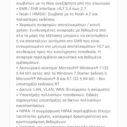
συμβατών με το Νώε ανεξάρτητα από την επωνυμία
• EMR / EHR interface: HL7 2.4 έως 2.7
• Noah ( HIMSA): Συμβατό με το Noah 4.2 και
παλαιότερες εκδόσεις
• Χειρισμός αναφορών αποτελεσμάτων / κοινή
χρήση: Συνδυασμένες αναφορές με δεδομένα από
όλα τα μέρη της εξέτασης μπορούν να εκτυπωθούν
ή να αποσταλούν αυτόματα στο EMR που είναι
ενσωματωμένο στο μήνυμα αποτελεσμάτων HL7 ως
σύνδεσμος προς την κοινόχρηστη τοποθεσία. Η
αναφορά περιλαμβάνει ακουστικά και δεδομένα
εμβασμάτων.
• Λειτουργικό σύστημα: Microsoft® Windows® 7 (32
ή 64 bit) εκτός από τα Windows 7 Starter έκδοση ή
Microsoft® Windows® 8 και 8.1 (32 ή 64 bit) – δεν
υποστηρίζει εκδόσεις RT
• Δίκτυα: LAN, VLAN, WAN (Ενσύρματο ή ασύρματο)
• Υποστήριξη πολλαπλών τοποθεσιών: Ειδικές
παραγγελίες υποστήριξης σε δίκτυο πολλαπλών
εγκαταστάσεων
• HIPAA: Η συμμόρφωση HIPAA περιλαμβάνει έλεγχο
ταυτότητας χρήστη, καταγραφή δραστηριότητας και
κρυπτογράφηση δεδομένων
• Επιβεβαίωση γνησιότητας: Υποστηρίζει Windows