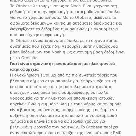
Το Otobase λειτουργεί όπως το Noah. Είναι γρήγορο στη
ρύθμισή του και την εφαρμογή του και μαθαίνεται εύκολα
για να το χρησιμοποιήσετε. Με το Otobase, μειώνετε τα
σφάλματα δεδομένων και τις μη αυτόματες διαδικασίες και
διαχειρίζεστε τα δεδομένα των ασθενών με ακουομετρία
από μια εύχρηστη εφαρμογή.
Το Otobase ενσωματώνεται εύκολα με τα όργανα και τα
συστήματα που έχετε ήδη. Λειτουργεί με την υπάρχουσα
βάση δεδομένων του Noah ή ως αυτόνομη βάση δεδομένων
με το Otosuite.
Γιατί είναι σημαντική η ενσωμάτωση με ηλεκτρονικά
ιατρικά αρχεία
Η ολοκλήρωση είναι μια από τις πιο συνεπείς τάσεις που
βλέπουμε σήμερα στην ακουολογία. Υπάρχει εξαιρετική
εστίαση στο κόστος και την αποτελεσματικότητα, και
υπάρχουν νέες απαιτήσεις συμμόρφωσης σε πολλά
νοσοκομεία για την ηλεκτρονική αποθήκευση ιατρικών
αρχείων. Ενώ η συμμόρφωση με τους νέους κανονισμούς
είναι βασικός παράγοντας, υπάρχει επίσης η επιθυμία να
αυξηθεί η αποτελεσματικότητα σε όλα τα νοσοκομειακά
τμήματα και κλινικές και να αφιερωθεί χρόνος για
βελτιωμένη φροντίδα των ασθενών. Το Otobase παρέχει
έναν ευκολότερο τρόπο επίτευξης της ενσωμάτωσης EMR